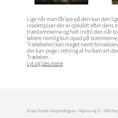
Lige når man får øje på den kan den li
insektspiser der er opkaldt efter dens 
træstammerne og helt indtil den når to
løbere nemlig kun opad på stammerne,
Træløberen kan meget nemt forveksles 
der kan pege i retning af hvilken art d
Træløber.
Lyt og læs mere
Ørslev Kloster Arbejdsrefugium - Hejlskovvej 15 - 7840 Højs