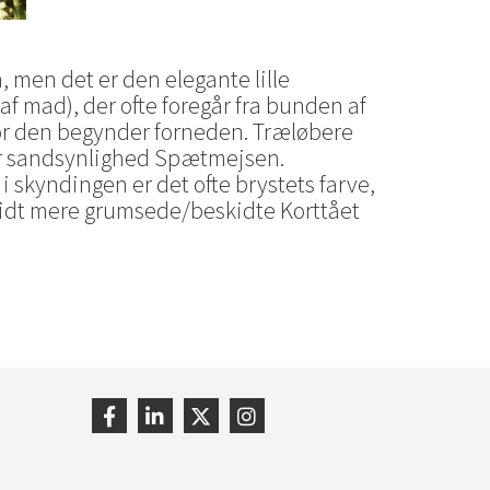
 men det er den elegante lille
af mad), der ofte foregår fra bunden af
hvor den begynder forneden. Træløbere
or sandsynlighed Spætmejsen.
skyndingen er det ofte brystets farve,
n lidt mere grumsede/beskidte Korttået