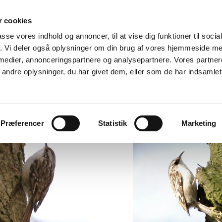
 cookies
passe vores indhold og annoncer, til at vise dig funktioner til soci
Hjem
Ophold
Besøg
Kort og godt
Histori
fik. Vi deler også oplysninger om din brug af vores hjemmeside m
 medier, annonceringspartnere og analysepartnere. Vores partne
ndre oplysninger, du har givet dem, eller som de har indsamlet 
Præferencer
Statistik
Marketing