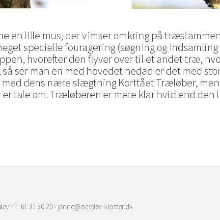
gne en lille mus, der vimser omkring på træstammen,
meget specielle fouragering (søgning og indsamling 
ppen, hvorefter den flyver over til et andet træ, 
 så ser man en med hovedet nedad er det med st
med dens nære slægtning Korttået Træløber, men i 
er er tale om. Træløberen er mere klar hvid end de
lev - T: 61 31 30 20 - janne@oerslev-kloster.dk