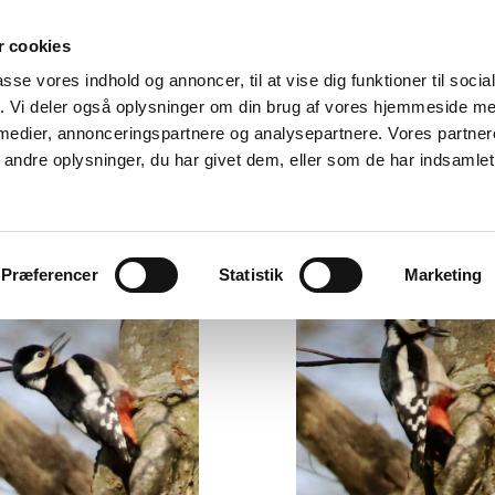
 cookies
passe vores indhold og annoncer, til at vise dig funktioner til soci
Hjem
Ophold
Besøg
Kort og godt
Histori
fik. Vi deler også oplysninger om din brug af vores hjemmeside m
 medier, annonceringspartnere og analysepartnere. Vores partne
ndre oplysninger, du har givet dem, eller som de har indsamlet 
Præferencer
Statistik
Marketing