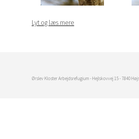
Lyt og læs mere
Ørslev Kloster Arbejdsrefugium - Hejlskovvej 15 - 7840 Højs