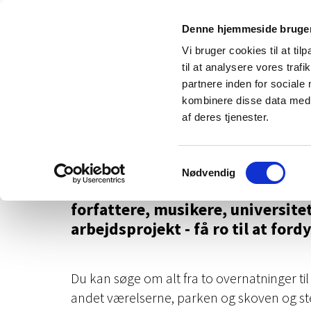
Denne hjemmeside bruger
Vi bruger cookies til at til
til at analysere vores tra
partnere inden for sociale
kombinere disse data med a
af deres tjenester.
Arbejdsophold på kl
Samtykkevalg
Nødvendig
Ørslev Kloster er et arbejdsref
forfattere, musikere, universitet
arbejdsprojekt - få ro til at ford
Du kan søge om alt fra to overnatninger ti
andet værelserne, parken og skoven og ste