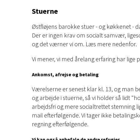
Stuerne
Østfløjens barokke stuer - og køkkenet -
Der er ingen krav om socialt samvær, ligesom
og det værner vi om. Læs mere nedenfor.
Vi mener, vi med årelang erfaring har lige 
Ankomst, afrejse og betaling
Værelserne er senest klar kl. 13, og man be
og arbejde i stuerne, så vi holder så lidt 
arbejdsfri og mere socialtrettet stemning l
mail efterfølgende. Vi tager ikke betaling
regning efterfølgende.
Vi kan også anbefale de andre refugier