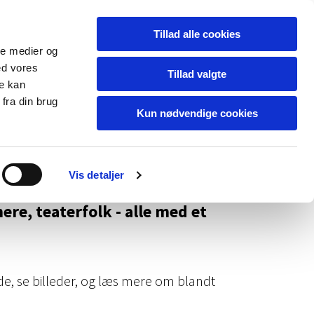
Dansk
Tillad alle cookies
ale medier og
e
Galleri
Kontakt
ed vores
Tillad valgte
re kan
fra din brug
Kun nødvendige cookies
Vis detaljer
Bag de tykke mure kan
ere, teaterfolk - alle med et
de, se billeder, og læs mere om blandt