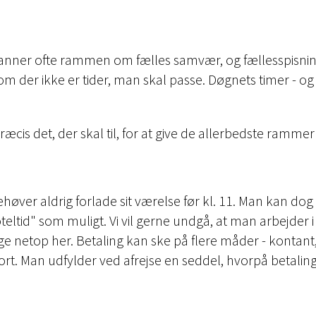
 danner ofte rammen om fælles samvær, og fællesspisni
 der ikke er tider, man skal passe. Døgnets timer - og Ørs
præcis det, der skal til, for at give de allerbedste ramm
høver aldrig forlade sit værelse før kl. 11. Man kan dog 
"hoteltid" som muligt. Vi vil gerne undgå, at man arbejde
ige netop her. Betaling kan ske på flere måder - kontant
skort. Man udfylder ved afrejse en seddel, hvorpå beta