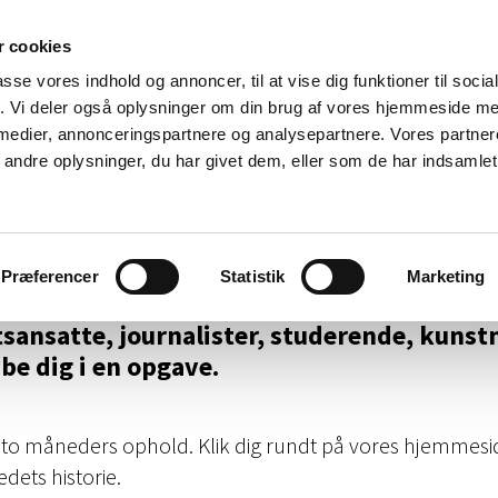
 cookies
passe vores indhold og annoncer, til at vise dig funktioner til soci
Hjem
Ophold
Besøg
Kort og godt
Histori
fik. Vi deler også oplysninger om din brug af vores hjemmeside m
 medier, annonceringspartnere og analysepartnere. Vores partne
ndre oplysninger, du har givet dem, eller som de har indsamlet 
ostret
Præferencer
Statistik
Marketing
ugium med en helt enestående atmosfære. 
sansatte, journalister, studerende, kunstn
ybe dig i en opgave.
l to måneders ophold. Klik dig rundt på vores hjemmesi
dets historie.