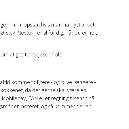
nger
m.m. opstår, hvis man har lyst til det.
lev Kloster - er til for dig, når du er her,
er om et godt arbejdsophold.
altid komme tidligere - og blive længere -
r i køkkenet, da der gerne skal være en
, Mobilepay, EAN eller regning tilsendt på
lingsmåden noteret, og så kommer der en