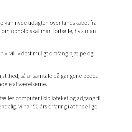
age kan nyde udsigten over landskabet fra
r om ophold skal man fortælle, hvis man
i vil i videst muligt omfang hjælpe og
 på stilhed, så al samtale på gangene bedes
nogle af værelserne.
fælles computer i biblioteket og adgang til
elig. Vi har 50 års erfaring i at finde lige